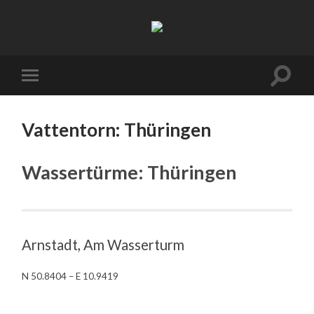
Skånska
vattentornssällskapet
Slå
Slå
på/av
på/av
sökfäl
mobilmeny
Vattentorn: Thüringen
Wassertürme: Thüringen
Arnstadt, Am Wasserturm
N 50.8404 – E 10.9419