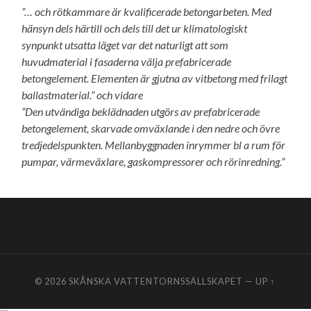
”… och rötkammare är kvalificerade betongarbeten. Med
hänsyn dels härtill och dels till det ur klimatologiskt
synpunkt utsatta läget var det naturligt att som
huvudmaterial i fasaderna välja prefabricerade
betongelement. Elementen är gjutna av vitbetong med frilagt
ballastmaterial.” och vidare
”Den utvändiga beklädnaden utgörs av prefabricerade
betongelement, skarvade omväxlande i den nedre och övre
tredjedelspunkten. Mellanbyggnaden inrymmer bl a rum för
pumpar, värmeväxlare, gaskompressorer och rörinredning.”
© 2026
SKÅNSKA VATTENTORNSSÄLLSKAPET
—
UP ↑