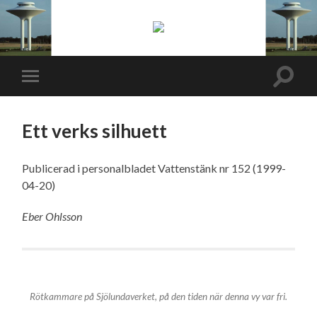
Skånska
vattentornssällskapet
Toggl
Toggle
search
mobile
field
menu
Ett verks silhuett
Publicerad i personalbladet Vattenstänk nr 152 (1999-
04-20)
Eber Ohlsson
Rötkammare på Sjölundaverket, på den tiden när denna vy var fri.