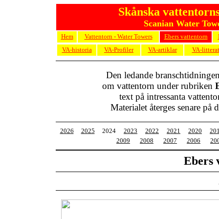
Skånska vattentorns
Scanian Water Towe
Hem
Vattentorn - Water Towers
Ebers vattentorn
VA-historia
VA-Profiler
VA-artiklar
VA-littera
Den ledande branschtidninge
om vattentorn under rubriken
text på intressanta vatten
Materialet återges senare på de
2026
2025
2024
2023
2022
2021
2020
20
2009
2008
2007
2006
20
Ebers 