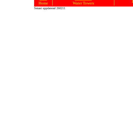
Home
Water Towers
Senast uppdaterad 260211