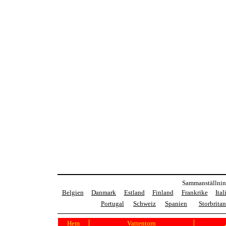
Sammanställning
Belgien
Danmark
Estland
Finland
Frankrike
Ital
Portugal
Schweiz
Spanien
Storbrita
Hem
Vattentorn