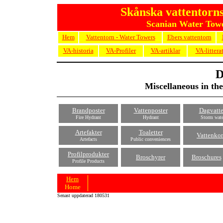
Skånska vattentorns
Scanian Water Towe
Hem
Vattentorn - Water Towers
Ebers vattentorn
VA-historia
VA-Profiler
VA-artiklar
VA-littera
D
Miscellaneous in th
Brandposter
Vattenposter
Dagvatt
Fire Hydrant
Hydrant
Storm wate
Artefakter
Toaletter
Vattenko
Artefacts
Public conveniences
Profilprodukter
Broschyrer
Broschures
Profile Products
Hem
Home
Senast uppdaterad 180531