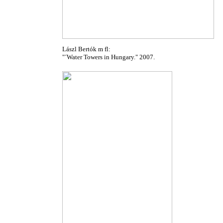
Lászl Bertók m fl:
"´Water Towers in Hungary." 2007.