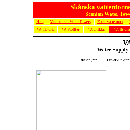
Skånska vattentorns
Scanian Water Towe
Hem
Vattentorn - Water Towers
Ebers vattentorn
VA-historia
VA-Profiler
VA-artiklar
VA-littera
VA
Water Supply 
Broschyrer
Om arkitekter 